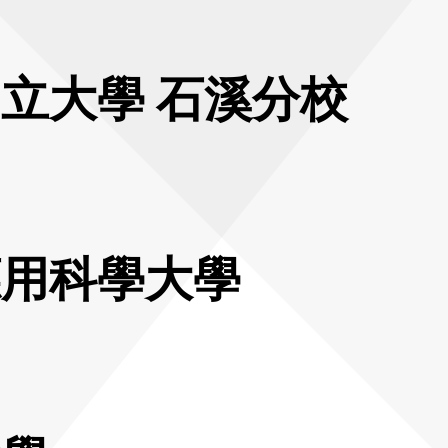
州立大學 石溪分校
應用科學大學