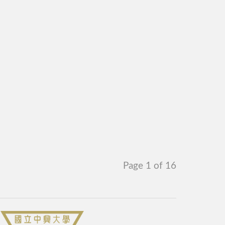
Page 1 of 16