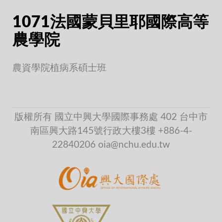
1071法國蒙貝里耶國際高等
農學院
農資學院植病系碩士班
版權所有 國立中興大學國際事務處 402 台中市
南區興大路145號行政大樓3樓 +886-4-
22840206 oia@nchu.edu.tw