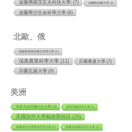
波蘭弗羅茨瓦夫科技大學:
(7)
波蘭歐波蘭大學
(2)
波蘭華沙生命科學大學
(8)
北歐、俄
俄羅斯莫斯科國立管理大學
(1)
瑞典農業科學大學
(11)
芬蘭奧盧大學
(7)
芬蘭瓦薩大學
(9)
美洲
加拿大紐芬蘭紀念大學
(3)
墨西哥蒙特雷大學
(1)
美國加州大學戴維斯校區
(25)
美國加州大學聖地牙哥分校
(1)
美國安波瑞亞州立大學
(1)