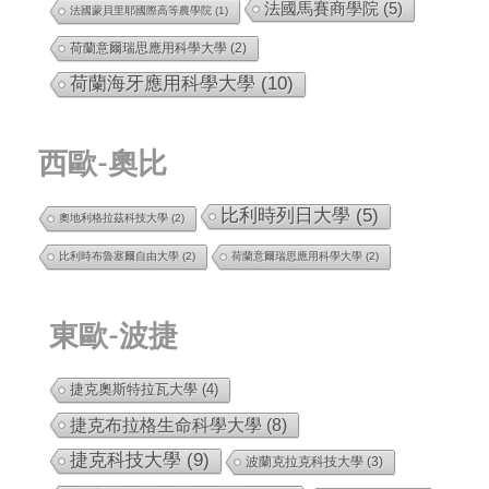
法國馬賽商學院
(5)
法國蒙貝里耶國際高等農學院
(1)
荷蘭意爾瑞思應用科學大學
(2)
荷蘭海牙應用科學大學
(10)
西歐-奧比
比利時列日大學
(5)
奧地利格拉茲科技大學
(2)
比利時布魯塞爾自由大學
(2)
荷蘭意爾瑞思應用科學大學
(2)
東歐-波捷
捷克奧斯特拉瓦大學
(4)
捷克布拉格生命科學大學
(8)
捷克科技大學
(9)
波蘭克拉克科技大學
(3)