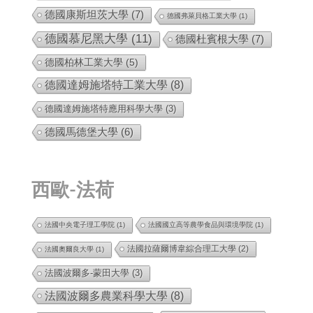
德國康斯坦茨大學
(7)
德國弗萊貝格工業大學
(1)
德國慕尼黑大學
(11)
德國杜賓根大學
(7)
德國柏林工業大學
(5)
德國達姆施塔特工業大學
(8)
德國達姆施塔特應用科學大學
(3)
德國馬德堡大學
(6)
西歐-法荷
法國中央電子理工學院
(1)
法國國立高等農學食品與環境學院
(1)
法國拉薩爾博韋綜合理工大學
(2)
法國奧爾良大學
(1)
法國波爾多-蒙田大學
(3)
法國波爾多農業科學大學
(8)