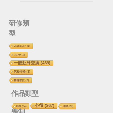
研修類
型
Erasmus+
(1)
UMAP
(1)
一般赴外交換
(458)
來校交換
(8)
雙聯學位
(2)
作品類型
心得
(367)
影片
(24)
海報
(23)
學制