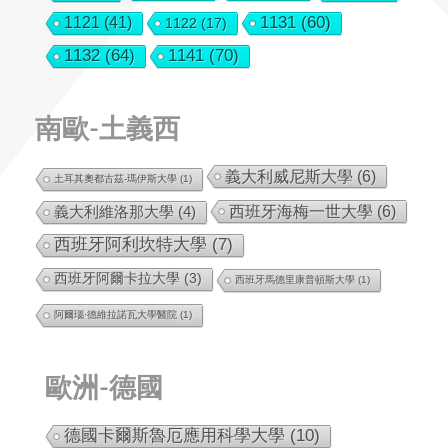
1131
(60)
1121
(41)
1122
(17)
1132
(64)
1141
(70)
南歐-土義西
義大利威尼斯大學
(6)
土耳其奧都古茲-瑪伊斯大學
(1)
西班牙海梅一世大學
(6)
義大利維洛那大學
(4)
西班牙阿利坎特大學
(7)
西班牙阿爾卡拉大學
(3)
西班牙馬德里康普頓斯大學
(1)
阿爾瑙·德維拉諾瓦大學醫院
(1)
歐洲-德國
德國卡爾斯魯厄應用科學大學
(10)