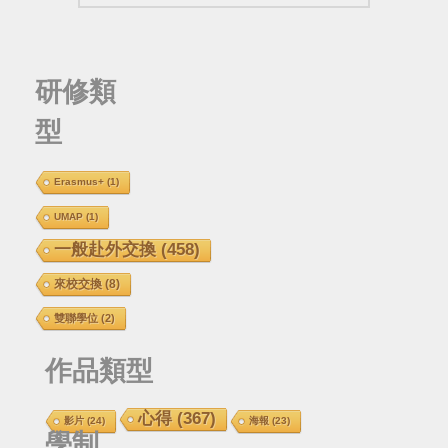
研修類
型
Erasmus+
(1)
UMAP
(1)
一般赴外交換
(458)
來校交換
(8)
雙聯學位
(2)
作品類型
心得
(367)
影片
(24)
海報
(23)
學制