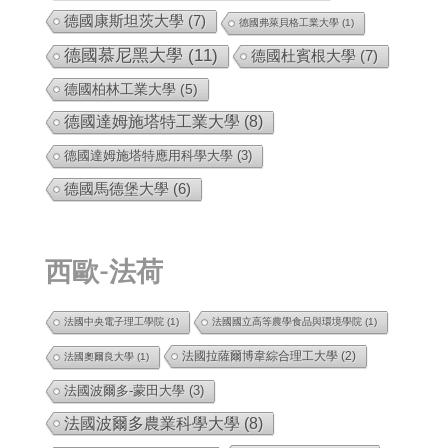
德國康斯坦茨大學
(7)
德國弗萊貝格工業大學
(1)
德國慕尼黑大學
(11)
德國杜賓根大學
(7)
德國柏林工業大學
(5)
德國達姆施塔特工業大學
(8)
德國達姆施塔特應用科學大學
(3)
德國馬德堡大學
(6)
西歐-法荷
法國中央電子理工學院
(1)
法國國立高等農學食品與環境學院
(1)
法國拉薩爾博韋綜合理工大學
(2)
法國奧爾良大學
(1)
法國波爾多-蒙田大學
(3)
法國波爾多農業科學大學
(8)