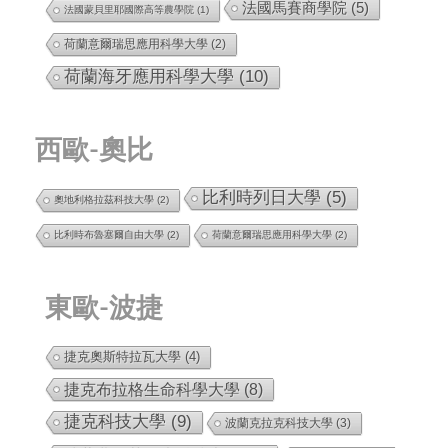
法國馬賽商學院
(5)
法國蒙貝里耶國際高等農學院
(1)
荷蘭意爾瑞思應用科學大學
(2)
荷蘭海牙應用科學大學
(10)
西歐-奧比
比利時列日大學
(5)
奧地利格拉茲科技大學
(2)
比利時布魯塞爾自由大學
(2)
荷蘭意爾瑞思應用科學大學
(2)
東歐-波捷
捷克奧斯特拉瓦大學
(4)
捷克布拉格生命科學大學
(8)
捷克科技大學
(9)
波蘭克拉克科技大學
(3)