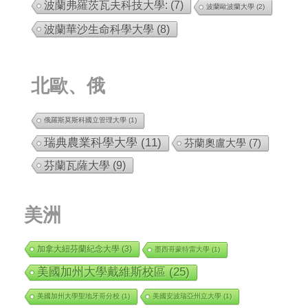
波蘭弗羅茨瓦夫科技大學:
(7)
波蘭歐波蘭大學
(2)
波蘭華沙生命科學大學
(8)
北歐、俄
俄羅斯莫斯科國立管理大學
(1)
瑞典農業科學大學
(11)
芬蘭奧盧大學
(7)
芬蘭瓦薩大學
(9)
美洲
加拿大紐芬蘭紀念大學
(3)
墨西哥蒙特雷大學
(1)
美國加州大學戴維斯校區
(25)
美國加州大學聖地牙哥分校
(1)
美國安波瑞亞州立大學
(1)