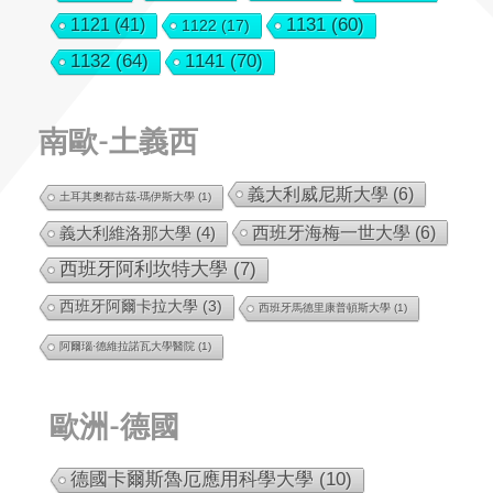
1131
(60)
1121
(41)
1122
(17)
1132
(64)
1141
(70)
南歐-土義西
義大利威尼斯大學
(6)
土耳其奧都古茲-瑪伊斯大學
(1)
西班牙海梅一世大學
(6)
義大利維洛那大學
(4)
西班牙阿利坎特大學
(7)
西班牙阿爾卡拉大學
(3)
西班牙馬德里康普頓斯大學
(1)
阿爾瑙·德維拉諾瓦大學醫院
(1)
歐洲-德國
德國卡爾斯魯厄應用科學大學
(10)