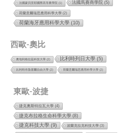
法國馬賽商學院
(5)
法國蒙貝里耶國際高等農學院
(1)
荷蘭意爾瑞思應用科學大學
(2)
荷蘭海牙應用科學大學
(10)
西歐-奧比
比利時列日大學
(5)
奧地利格拉茲科技大學
(2)
比利時布魯塞爾自由大學
(2)
荷蘭意爾瑞思應用科學大學
(2)
東歐-波捷
捷克奧斯特拉瓦大學
(4)
捷克布拉格生命科學大學
(8)
捷克科技大學
(9)
波蘭克拉克科技大學
(3)