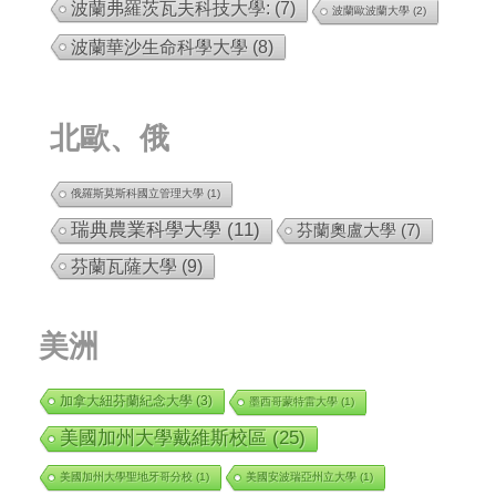
波蘭弗羅茨瓦夫科技大學:
(7)
波蘭歐波蘭大學
(2)
波蘭華沙生命科學大學
(8)
北歐、俄
俄羅斯莫斯科國立管理大學
(1)
瑞典農業科學大學
(11)
芬蘭奧盧大學
(7)
芬蘭瓦薩大學
(9)
美洲
加拿大紐芬蘭紀念大學
(3)
墨西哥蒙特雷大學
(1)
美國加州大學戴維斯校區
(25)
美國加州大學聖地牙哥分校
(1)
美國安波瑞亞州立大學
(1)