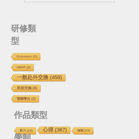
研修類
型
Erasmus+
(1)
UMAP
(1)
一般赴外交換
(458)
來校交換
(8)
雙聯學位
(2)
作品類型
心得
(367)
影片
(24)
海報
(23)
學制