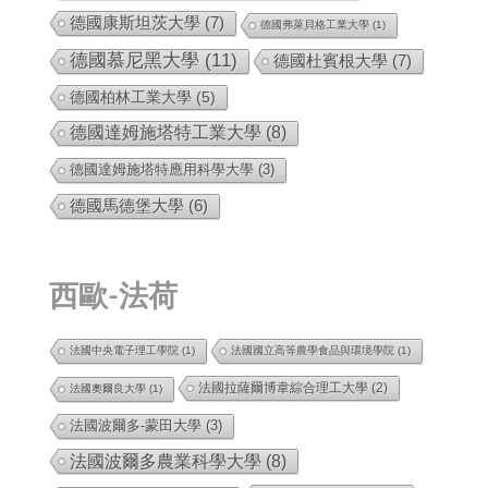
德國康斯坦茨大學
(7)
德國弗萊貝格工業大學
(1)
德國慕尼黑大學
(11)
德國杜賓根大學
(7)
德國柏林工業大學
(5)
德國達姆施塔特工業大學
(8)
德國達姆施塔特應用科學大學
(3)
德國馬德堡大學
(6)
西歐-法荷
法國中央電子理工學院
(1)
法國國立高等農學食品與環境學院
(1)
法國拉薩爾博韋綜合理工大學
(2)
法國奧爾良大學
(1)
法國波爾多-蒙田大學
(3)
法國波爾多農業科學大學
(8)