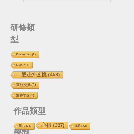
研修類
型
Erasmus+
(1)
UMAP
(1)
一般赴外交換
(458)
來校交換
(8)
雙聯學位
(2)
作品類型
心得
(367)
影片
(24)
海報
(23)
學制