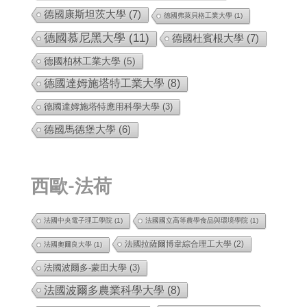
德國康斯坦茨大學
(7)
德國弗萊貝格工業大學
(1)
德國慕尼黑大學
(11)
德國杜賓根大學
(7)
德國柏林工業大學
(5)
德國達姆施塔特工業大學
(8)
德國達姆施塔特應用科學大學
(3)
德國馬德堡大學
(6)
西歐-法荷
法國中央電子理工學院
(1)
法國國立高等農學食品與環境學院
(1)
法國拉薩爾博韋綜合理工大學
(2)
法國奧爾良大學
(1)
法國波爾多-蒙田大學
(3)
法國波爾多農業科學大學
(8)