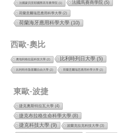
法國馬賽商學院
(5)
法國蒙貝里耶國際高等農學院
(1)
荷蘭意爾瑞思應用科學大學
(2)
荷蘭海牙應用科學大學
(10)
西歐-奧比
比利時列日大學
(5)
奧地利格拉茲科技大學
(2)
比利時布魯塞爾自由大學
(2)
荷蘭意爾瑞思應用科學大學
(2)
東歐-波捷
捷克奧斯特拉瓦大學
(4)
捷克布拉格生命科學大學
(8)
捷克科技大學
(9)
波蘭克拉克科技大學
(3)