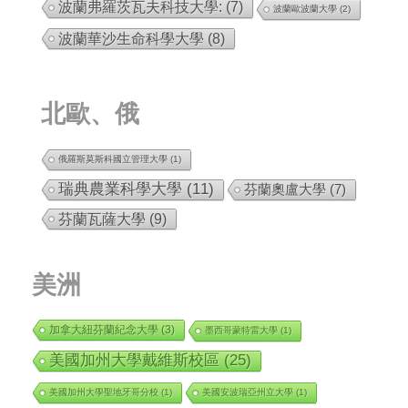
波蘭弗羅茨瓦夫科技大學:
(7)
波蘭歐波蘭大學
(2)
波蘭華沙生命科學大學
(8)
北歐、俄
俄羅斯莫斯科國立管理大學
(1)
瑞典農業科學大學
(11)
芬蘭奧盧大學
(7)
芬蘭瓦薩大學
(9)
美洲
加拿大紐芬蘭紀念大學
(3)
墨西哥蒙特雷大學
(1)
美國加州大學戴維斯校區
(25)
美國加州大學聖地牙哥分校
(1)
美國安波瑞亞州立大學
(1)