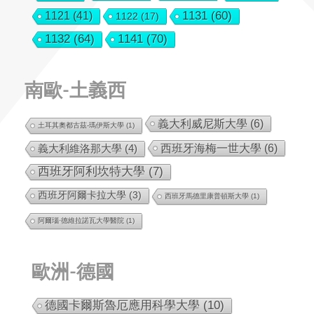
1131
(60)
1121
(41)
1122
(17)
1132
(64)
1141
(70)
南歐-土義西
義大利威尼斯大學
(6)
土耳其奧都古茲-瑪伊斯大學
(1)
西班牙海梅一世大學
(6)
義大利維洛那大學
(4)
西班牙阿利坎特大學
(7)
西班牙阿爾卡拉大學
(3)
西班牙馬德里康普頓斯大學
(1)
阿爾瑙·德維拉諾瓦大學醫院
(1)
歐洲-德國
德國卡爾斯魯厄應用科學大學
(10)