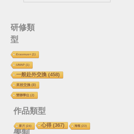
研修類
型
Erasmus+
(1)
UMAP
(1)
一般赴外交換
(458)
來校交換
(8)
雙聯學位
(2)
作品類型
心得
(367)
影片
(24)
海報
(23)
學制