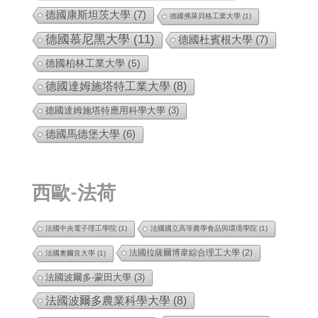
德國康斯坦茨大學
(7)
德國弗萊貝格工業大學
(1)
德國慕尼黑大學
(11)
德國杜賓根大學
(7)
德國柏林工業大學
(5)
德國達姆施塔特工業大學
(8)
德國達姆施塔特應用科學大學
(3)
德國馬德堡大學
(6)
西歐-法荷
法國中央電子理工學院
(1)
法國國立高等農學食品與環境學院
(1)
法國拉薩爾博韋綜合理工大學
(2)
法國奧爾良大學
(1)
法國波爾多-蒙田大學
(3)
法國波爾多農業科學大學
(8)