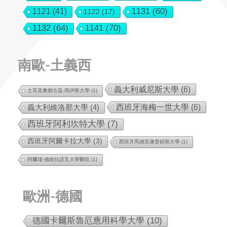
1131
(60)
1121
(41)
1122
(17)
1132
(64)
1141
(70)
南歐-土義西
義大利威尼斯大學
(6)
土耳其奧都古茲-瑪伊斯大學
(1)
西班牙海梅一世大學
(6)
義大利維洛那大學
(4)
西班牙阿利坎特大學
(7)
西班牙阿爾卡拉大學
(3)
西班牙馬德里康普頓斯大學
(1)
阿爾瑙·德維拉諾瓦大學醫院
(1)
歐洲-德國
德國卡爾斯魯厄應用科學大學
(10)