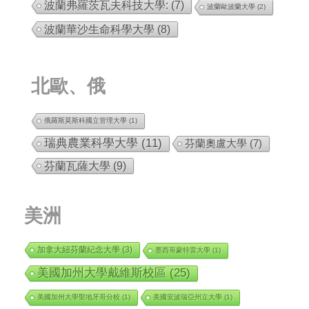
波蘭弗羅茨瓦夫科技大學:
(7)
波蘭歐波蘭大學
(2)
波蘭華沙生命科學大學
(8)
北歐、俄
俄羅斯莫斯科國立管理大學
(1)
瑞典農業科學大學
(11)
芬蘭奧盧大學
(7)
芬蘭瓦薩大學
(9)
美洲
加拿大紐芬蘭紀念大學
(3)
墨西哥蒙特雷大學
(1)
美國加州大學戴維斯校區
(25)
美國加州大學聖地牙哥分校
(1)
美國安波瑞亞州立大學
(1)