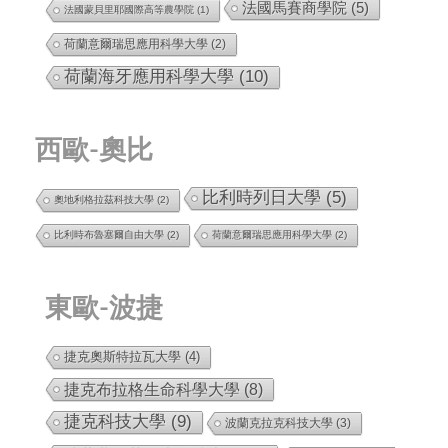
法國馬賽商學院
(5)
法國蒙貝里耶國際高等農學院
(1)
荷蘭意爾瑞思應用科學大學
(2)
荷蘭海牙應用科學大學
(10)
西歐-奧比
比利時列日大學
(5)
奧地利格拉茲科技大學
(2)
比利時布魯塞爾自由大學
(2)
荷蘭意爾瑞思應用科學大學
(2)
東歐-波捷
捷克奧斯特拉瓦大學
(4)
捷克布拉格生命科學大學
(8)
捷克科技大學
(9)
波蘭克拉克科技大學
(3)