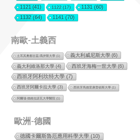
1131
(60)
1121
(41)
1122
(17)
1132
(64)
1141
(70)
南歐-土義西
義大利威尼斯大學
(6)
土耳其奧都古茲-瑪伊斯大學
(1)
西班牙海梅一世大學
(6)
義大利維洛那大學
(4)
西班牙阿利坎特大學
(7)
西班牙阿爾卡拉大學
(3)
西班牙馬德里康普頓斯大學
(1)
阿爾瑙·德維拉諾瓦大學醫院
(1)
歐洲-德國
德國卡爾斯魯厄應用科學大學
(10)