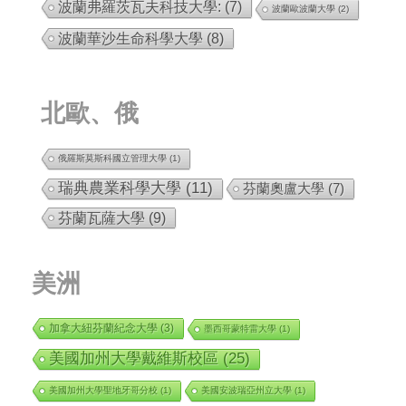
波蘭弗羅茨瓦夫科技大學:
(7)
波蘭歐波蘭大學
(2)
波蘭華沙生命科學大學
(8)
北歐、俄
俄羅斯莫斯科國立管理大學
(1)
瑞典農業科學大學
(11)
芬蘭奧盧大學
(7)
芬蘭瓦薩大學
(9)
美洲
加拿大紐芬蘭紀念大學
(3)
墨西哥蒙特雷大學
(1)
美國加州大學戴維斯校區
(25)
美國加州大學聖地牙哥分校
(1)
美國安波瑞亞州立大學
(1)