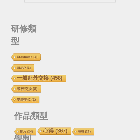
研修類
型
Erasmus+
(1)
UMAP
(1)
一般赴外交換
(458)
來校交換
(8)
雙聯學位
(2)
作品類型
心得
(367)
影片
(24)
海報
(23)
學制