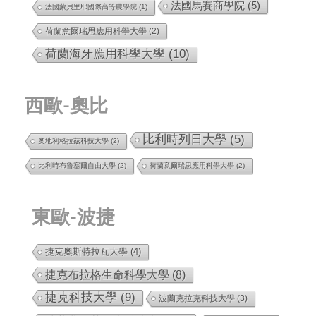
法國馬賽商學院
(5)
法國蒙貝里耶國際高等農學院
(1)
荷蘭意爾瑞思應用科學大學
(2)
荷蘭海牙應用科學大學
(10)
西歐-奧比
比利時列日大學
(5)
奧地利格拉茲科技大學
(2)
比利時布魯塞爾自由大學
(2)
荷蘭意爾瑞思應用科學大學
(2)
東歐-波捷
捷克奧斯特拉瓦大學
(4)
捷克布拉格生命科學大學
(8)
捷克科技大學
(9)
波蘭克拉克科技大學
(3)