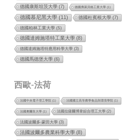
德國康斯坦茨大學
(7)
德國弗萊貝格工業大學
(1)
德國慕尼黑大學
(11)
德國杜賓根大學
(7)
德國柏林工業大學
(5)
德國達姆施塔特工業大學
(8)
德國達姆施塔特應用科學大學
(3)
德國馬德堡大學
(6)
西歐-法荷
法國中央電子理工學院
(1)
法國國立高等農學食品與環境學院
(1)
法國拉薩爾博韋綜合理工大學
(2)
法國奧爾良大學
(1)
法國波爾多-蒙田大學
(3)
法國波爾多農業科學大學
(8)