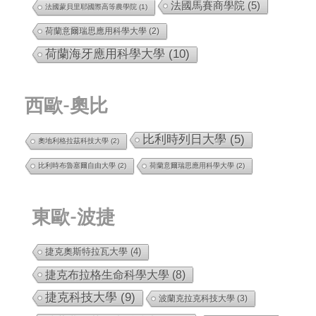
法國馬賽商學院
(5)
法國蒙貝里耶國際高等農學院
(1)
荷蘭意爾瑞思應用科學大學
(2)
荷蘭海牙應用科學大學
(10)
西歐-奧比
比利時列日大學
(5)
奧地利格拉茲科技大學
(2)
比利時布魯塞爾自由大學
(2)
荷蘭意爾瑞思應用科學大學
(2)
東歐-波捷
捷克奧斯特拉瓦大學
(4)
捷克布拉格生命科學大學
(8)
捷克科技大學
(9)
波蘭克拉克科技大學
(3)