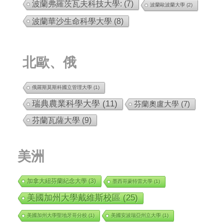
波蘭弗羅茨瓦夫科技大學:
(7)
波蘭歐波蘭大學
(2)
波蘭華沙生命科學大學
(8)
北歐、俄
俄羅斯莫斯科國立管理大學
(1)
瑞典農業科學大學
(11)
芬蘭奧盧大學
(7)
芬蘭瓦薩大學
(9)
美洲
加拿大紐芬蘭紀念大學
(3)
墨西哥蒙特雷大學
(1)
美國加州大學戴維斯校區
(25)
美國加州大學聖地牙哥分校
(1)
美國安波瑞亞州立大學
(1)