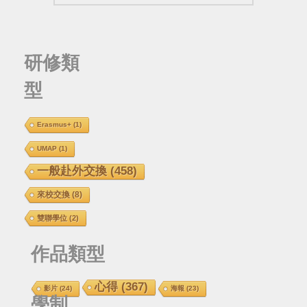
研修類
型
Erasmus+
(1)
UMAP
(1)
一般赴外交換
(458)
來校交換
(8)
雙聯學位
(2)
作品類型
心得
(367)
影片
(24)
海報
(23)
學制