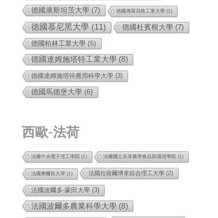
德國康斯坦茨大學
(7)
德國弗萊貝格工業大學
(1)
德國慕尼黑大學
(11)
德國杜賓根大學
(7)
德國柏林工業大學
(5)
德國達姆施塔特工業大學
(8)
德國達姆施塔特應用科學大學
(3)
德國馬德堡大學
(6)
西歐-法荷
法國中央電子理工學院
(1)
法國國立高等農學食品與環境學院
(1)
法國拉薩爾博韋綜合理工大學
(2)
法國奧爾良大學
(1)
法國波爾多-蒙田大學
(3)
法國波爾多農業科學大學
(8)