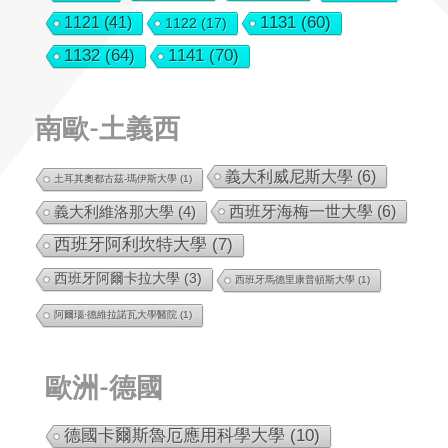
1131
(60)
1121
(41)
1122
(17)
1132
(64)
1141
(70)
南歐-土義西
義大利威尼斯大學
(6)
土耳其奧都古茲-瑪伊斯大學
(1)
西班牙海梅一世大學
(6)
義大利維洛那大學
(4)
西班牙阿利坎特大學
(7)
西班牙阿爾卡拉大學
(3)
西班牙馬德里康普頓斯大學
(1)
阿爾瑙·德維拉諾瓦大學醫院
(1)
歐洲-德國
德國卡爾斯魯厄應用科學大學
(10)