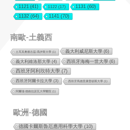
1131
(60)
1121
(41)
1122
(17)
1132
(64)
1141
(70)
南歐-土義西
義大利威尼斯大學
(6)
土耳其奧都古茲-瑪伊斯大學
(1)
西班牙海梅一世大學
(6)
義大利維洛那大學
(4)
西班牙阿利坎特大學
(7)
西班牙阿爾卡拉大學
(3)
西班牙馬德里康普頓斯大學
(1)
阿爾瑙·德維拉諾瓦大學醫院
(1)
歐洲-德國
德國卡爾斯魯厄應用科學大學
(10)