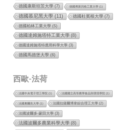
德國康斯坦茨大學
(7)
德國弗萊貝格工業大學
(1)
德國慕尼黑大學
(11)
德國杜賓根大學
(7)
德國柏林工業大學
(5)
德國達姆施塔特工業大學
(8)
德國達姆施塔特應用科學大學
(3)
德國馬德堡大學
(6)
西歐-法荷
法國中央電子理工學院
(1)
法國國立高等農學食品與環境學院
(1)
法國拉薩爾博韋綜合理工大學
(2)
法國奧爾良大學
(1)
法國波爾多-蒙田大學
(3)
法國波爾多農業科學大學
(8)