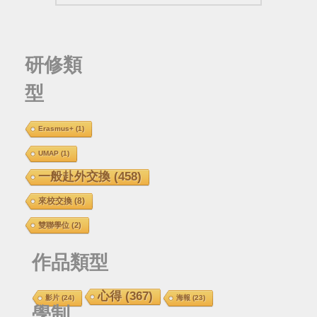
研修類
型
Erasmus+
(1)
UMAP
(1)
一般赴外交換
(458)
來校交換
(8)
雙聯學位
(2)
作品類型
心得
(367)
影片
(24)
海報
(23)
學制