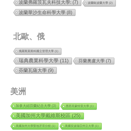
波蘭弗羅茨瓦夫科技大學:
(7)
波蘭歐波蘭大學
(2)
波蘭華沙生命科學大學
(8)
北歐、俄
俄羅斯莫斯科國立管理大學
(1)
瑞典農業科學大學
(11)
芬蘭奧盧大學
(7)
芬蘭瓦薩大學
(9)
美洲
加拿大紐芬蘭紀念大學
(3)
墨西哥蒙特雷大學
(1)
美國加州大學戴維斯校區
(25)
美國加州大學聖地牙哥分校
(1)
美國安波瑞亞州立大學
(1)