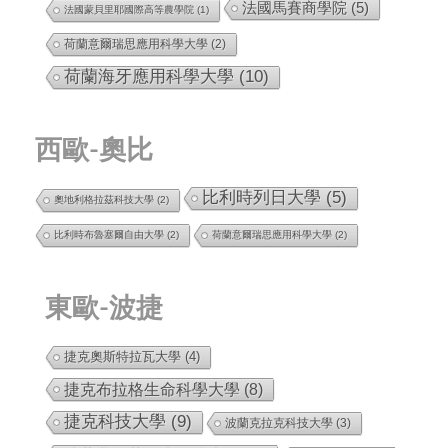
法國馬賽商學院
(5)
法國蒙貝里耶國際高等農學院
(1)
荷蘭意爾瑞思應用科學大學
(2)
荷蘭海牙應用科學大學
(10)
西歐-奧比
比利時列日大學
(5)
奧地利格拉茲科技大學
(2)
比利時布魯塞爾自由大學
(2)
荷蘭意爾瑞思應用科學大學
(2)
東歐-波捷
捷克奧斯特拉瓦大學
(4)
捷克布拉格生命科學大學
(8)
捷克科技大學
(9)
波蘭克拉克科技大學
(3)