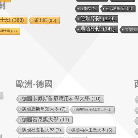
制
生命科學院
(14)
理學院
(9)
管理學院
(159)
士班
(363)
碩士班
(95)
農資學院
(141)
電資學院
修學士班
(11)
歐洲-德國
德國卡爾斯魯厄應用科學大學
(10)
德國康斯坦茨大學
(7)
德國弗萊貝格工業大學
(1)
德國慕尼黑大學
(11)
德國杜賓根大學
(7)
德國柏林工業大學
(5)