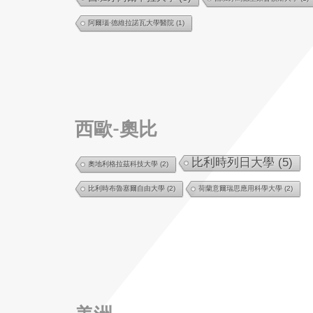
阿爾瑙·德維拉諾瓦大學醫院
(1)
西歐-奧比
比利時列日大學
(5)
奧地利格拉茲科技大學
(2)
比利時布魯塞爾自由大學
(2)
荷蘭意爾瑞思應用科學大學
(2)