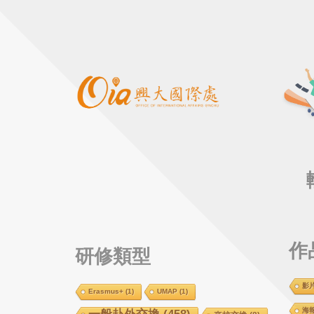
作
研修類型
影
Erasmus+
(1)
UMAP
(1)
海