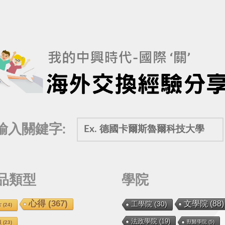
輸入關鍵字:
品類型
學院
心得
(367)
文學院
(88)
工學院
(30)
片
(24)
法政學院
(19)
獸醫學院
(5)
報
(23)