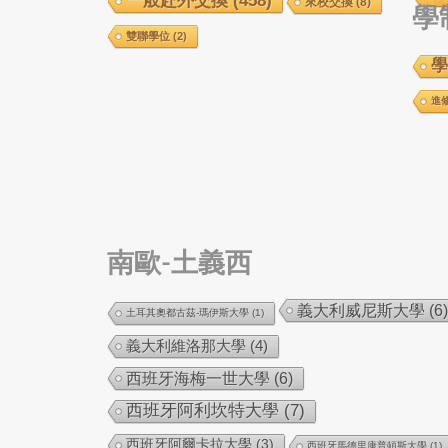
一般赴外交換
(458)
來校交換
(8)
學
雙聯學位
(2)
學
進
南歐-土義西
義大利威尼斯大學
(6)
土耳其奧都古茲-瑪伊斯大學
(1)
義大利維洛那大學
(4)
西班牙海梅一世大學
(6)
西班牙阿利坎特大學
(7)
西班牙阿爾卡拉大學
(3)
西班牙馬德里康普頓斯大學
(1)