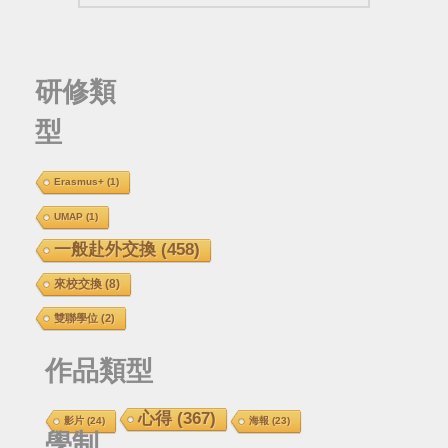
研修類
型
Erasmus+
(1)
UMAP
(1)
一般赴外交換
(458)
來校交換
(8)
雙聯學位
(2)
作品類型
心得
(367)
影片
(24)
海報
(23)
學制