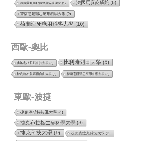
法國馬賽商學院
(5)
法國蒙貝里耶國際高等農學院
(1)
荷蘭意爾瑞思應用科學大學
(2)
荷蘭海牙應用科學大學
(10)
西歐-奧比
比利時列日大學
(5)
奧地利格拉茲科技大學
(2)
比利時布魯塞爾自由大學
(2)
荷蘭意爾瑞思應用科學大學
(2)
東歐-波捷
捷克奧斯特拉瓦大學
(4)
捷克布拉格生命科學大學
(8)
捷克科技大學
(9)
波蘭克拉克科技大學
(3)