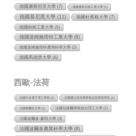
德國康斯坦茨大學
(7)
德國弗萊貝格工業大學
(1)
德國慕尼黑大學
(11)
德國杜賓根大學
(7)
德國柏林工業大學
(5)
德國達姆施塔特工業大學
(8)
德國達姆施塔特應用科學大學
(3)
德國馬德堡大學
(6)
西歐-法荷
法國中央電子理工學院
(1)
法國國立高等農學食品與環境學院
(1)
法國拉薩爾博韋綜合理工大學
(2)
法國奧爾良大學
(1)
法國波爾多-蒙田大學
(3)
法國波爾多農業科學大學
(8)