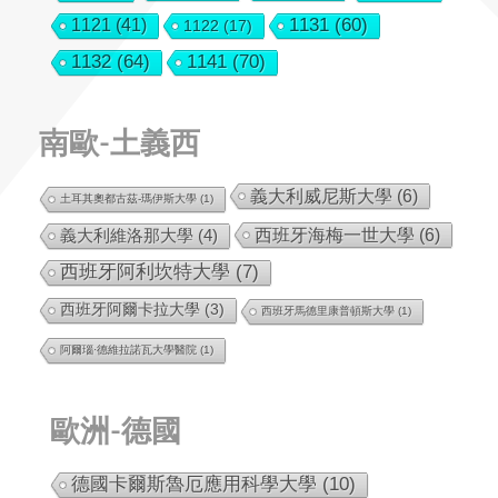
1131
(60)
1121
(41)
1122
(17)
1132
(64)
1141
(70)
南歐-土義西
義大利威尼斯大學
(6)
土耳其奧都古茲-瑪伊斯大學
(1)
西班牙海梅一世大學
(6)
義大利維洛那大學
(4)
西班牙阿利坎特大學
(7)
西班牙阿爾卡拉大學
(3)
西班牙馬德里康普頓斯大學
(1)
阿爾瑙·德維拉諾瓦大學醫院
(1)
歐洲-德國
德國卡爾斯魯厄應用科學大學
(10)