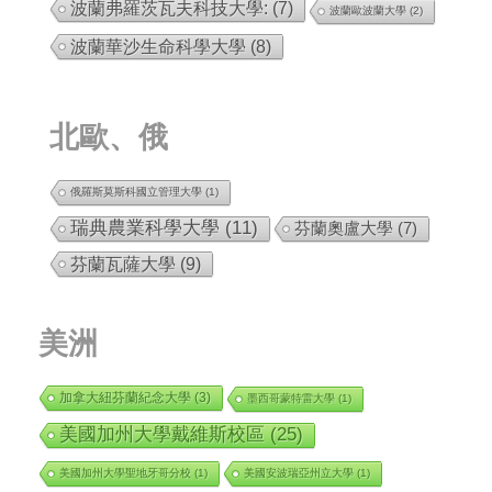
波蘭弗羅茨瓦夫科技大學:
(7)
波蘭歐波蘭大學
(2)
波蘭華沙生命科學大學
(8)
北歐、俄
俄羅斯莫斯科國立管理大學
(1)
瑞典農業科學大學
(11)
芬蘭奧盧大學
(7)
芬蘭瓦薩大學
(9)
美洲
加拿大紐芬蘭紀念大學
(3)
墨西哥蒙特雷大學
(1)
美國加州大學戴維斯校區
(25)
美國加州大學聖地牙哥分校
(1)
美國安波瑞亞州立大學
(1)